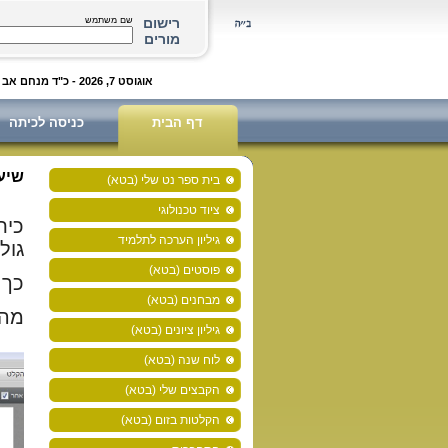
רישום
שם משתמש
מורים
אוגוסט 7, 2026 - כ"ד מנחם אב ה'תשפ"ו
דף הבית
כניסה לכיתה
שיע
בית ספר נט שלי (בטא)
ציוד טכנולוגי
כית
גיליון הערכה לתלמיד
גול
פוסטים (בטא)
כך 
מבחנים (בטא)
מה 
גיליון ציונים (בטא)
לוח שנה (בטא)
הקבצים שלי (בטא)
הקלטות בזום (בטא)