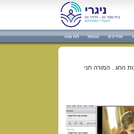
ה
מדריכים
נוכחות
לוח שנה
 החג . המורה חני